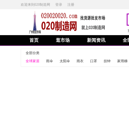
欢迎来到020制造网
登录
注册
首页
逛市场
新闻资讯
全
全部分类
全球家居
雨伞
太阳伞
雨衣
口罩
挂钟
家用梯