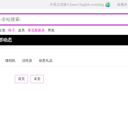
中英文切换/Chinese English switching
收藏夹
女装
鞋子
皮具
黄花梨家具
男装
部动态
缝纫机
活性炭
创意礼品
首页
末页