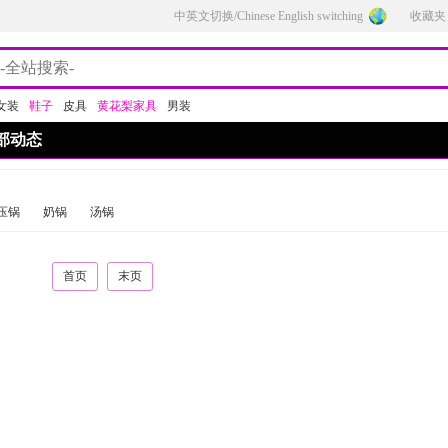
中英文切换/Chinese English switching
收藏夹
女装
鞋子
皮具
黄花梨家具
男装
部动态
压锅
奶锅
汤锅
首页
末页