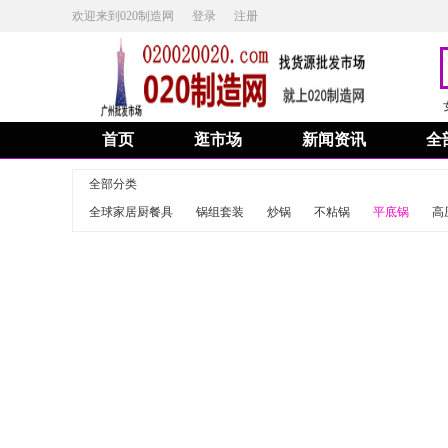
欢迎来到020制造网
登录
注册
首页
逛市场
新闻资讯
全
全部分类
全球家居厨餐具
锅组套装
炒锅
不粘锅
平底锅
高