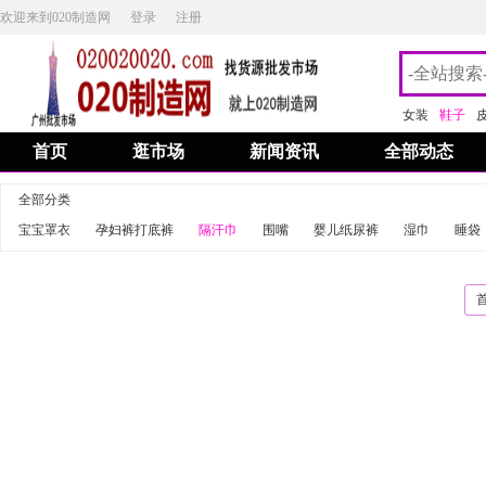
欢迎来到020制造网
登录
注册
女装
鞋子
首页
逛市场
新闻资讯
全部动态
全部分类
宝宝罩衣
孕妇裤打底裤
隔汗巾
围嘴
婴儿纸尿裤
湿巾
睡袋