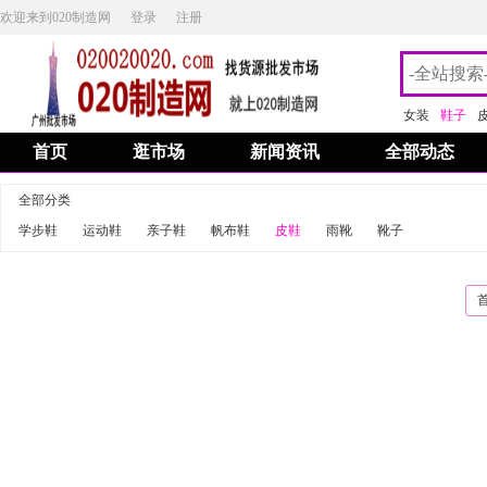
欢迎来到020制造网
登录
注册
女装
鞋子
首页
逛市场
新闻资讯
全部动态
全部分类
学步鞋
运动鞋
亲子鞋
帆布鞋
皮鞋
雨靴
靴子