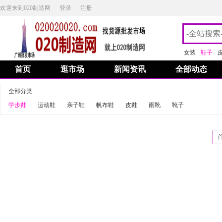
欢迎来到020制造网
登录
注册
女装
鞋子
首页
逛市场
新闻资讯
全部动态
全部分类
学步鞋
运动鞋
亲子鞋
帆布鞋
皮鞋
雨靴
靴子