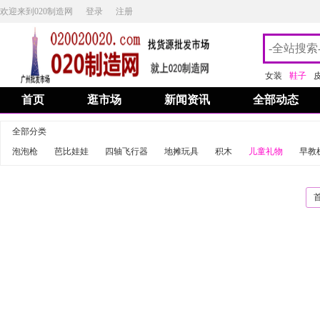
欢迎来到020制造网
登录
注册
女装
鞋子
首页
逛市场
新闻资讯
全部动态
全部分类
泡泡枪
芭比娃娃
四轴飞行器
地摊玩具
积木
儿童礼物
早教