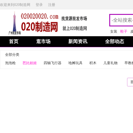
欢迎来到020制造网
登录
注册
女装
鞋子
首页
逛市场
新闻资讯
全部动态
全部分类
泡泡枪
芭比娃娃
四轴飞行器
地摊玩具
积木
儿童礼物
早教