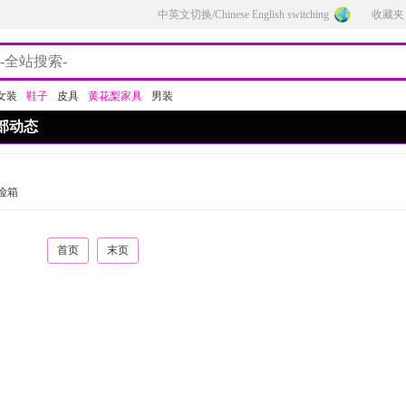
中英文切换/Chinese English switching
收藏夹
女装
鞋子
皮具
黄花梨家具
男装
部动态
险箱
首页
末页