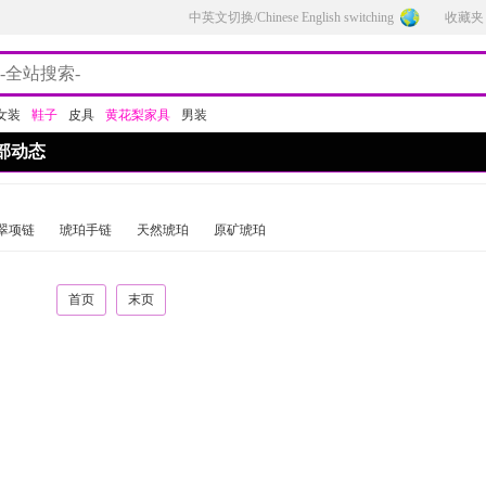
中英文切换/Chinese English switching
收藏夹
女装
鞋子
皮具
黄花梨家具
男装
部动态
翠项链
琥珀手链
天然琥珀
原矿琥珀
首页
末页