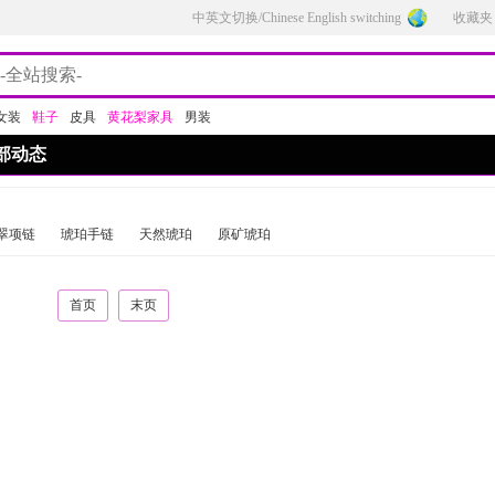
中英文切换/Chinese English switching
收藏夹
女装
鞋子
皮具
黄花梨家具
男装
部动态
翠项链
琥珀手链
天然琥珀
原矿琥珀
首页
末页