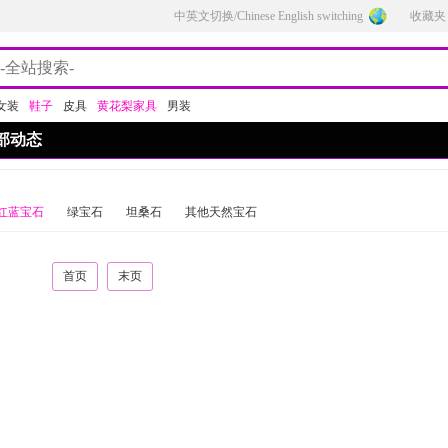
中英文切换/Chinese English switching
收藏夹
女装
鞋子
皮具
黄花梨家具
男装
部动态
红蓝宝石
绿宝石
坦桑石
其他天然宝石
首页
末页