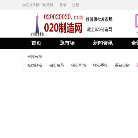
欢迎来到020制造网
登录
注册
首页
逛市场
新闻资讯
全
全部分类
结婚钻戒
钻石吊坠
钻石耳饰
钻石手链
裸钻定制