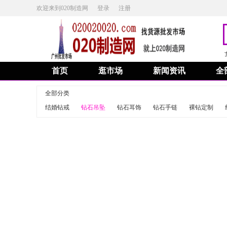
欢迎来到020制造网
登录
注册
首页
逛市场
新闻资讯
全
全部分类
结婚钻戒
钻石吊坠
钻石耳饰
钻石手链
裸钻定制