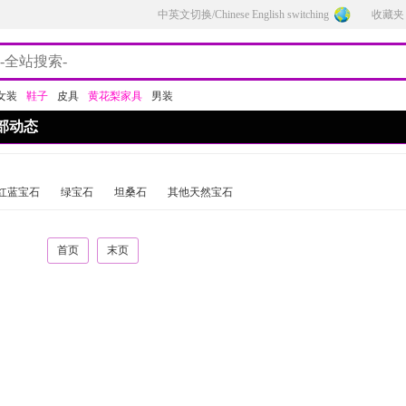
中英文切换/Chinese English switching
收藏夹
女装
鞋子
皮具
黄花梨家具
男装
部动态
红蓝宝石
绿宝石
坦桑石
其他天然宝石
首页
末页