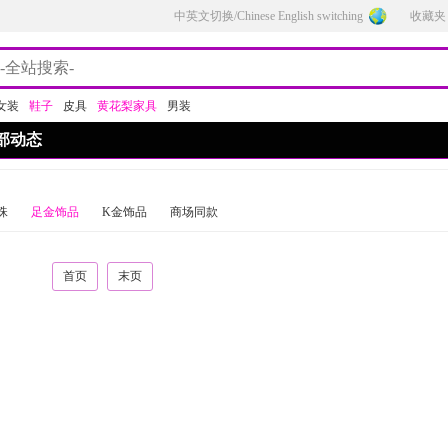
中英文切换/Chinese English switching
收藏夹
女装
鞋子
皮具
黄花梨家具
男装
部动态
珠
足金饰品
K金饰品
商场同款
首页
末页