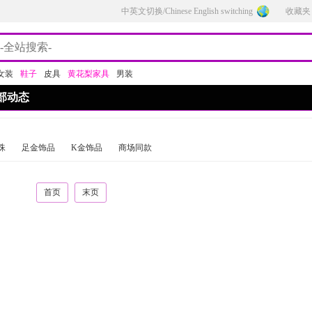
中英文切换/Chinese English switching
收藏夹
女装
鞋子
皮具
黄花梨家具
男装
部动态
珠
足金饰品
K金饰品
商场同款
首页
末页