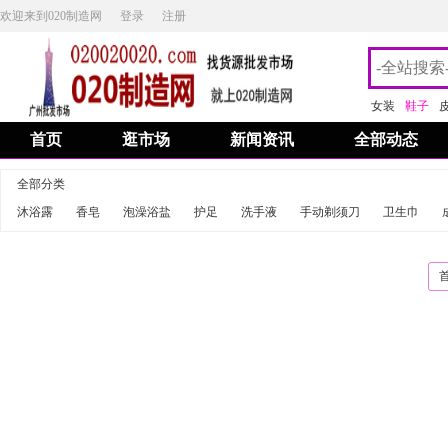
欢迎来到020制造网
登录
注册
女装
鞋子
首页
逛市场
新闻资讯
全部动态
全部分类
沐浴露
香皂
泡澡浴盐
护足
洗手液
手动剃须刀
卫生巾