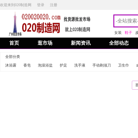
欢迎来到020制造网
登录
注册
女装
鞋子
首页
逛市场
新闻资讯
全部动态
全部分类
沐浴露
香皂
泡澡浴盐
护足
洗手液
手动剃须刀
卫生巾