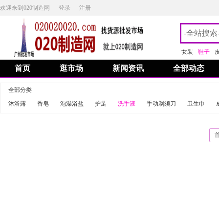
欢迎来到020制造网
登录
注册
女装
鞋子
首页
逛市场
新闻资讯
全部动态
全部分类
沐浴露
香皂
泡澡浴盐
护足
洗手液
手动剃须刀
卫生巾