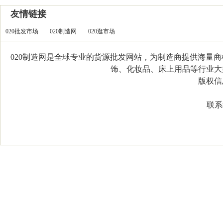
友情链接
020批发市场
020制造网
020逛市场
020制造网是全球专业的货源批发网站，为制造商提供海量
饰、化妆品、床上用品等行业大类，
版权信息：C
联系