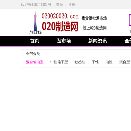
欢迎来到020制造网
登录
注册
首页
逛市场
新闻资讯
全
全部分类
混合偏油型
中性偏干型
敏感性
干性
油性
混合型