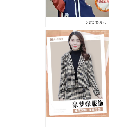
女装新款展示