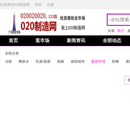
欢迎来到020制造网
登录
注册
女装
鞋子
首页
逛市场
新闻资讯
全部动态
全部分类
洁面
爽肤水
乳液/面霜
面膜
面部精华
眼部护理
防晒
唇