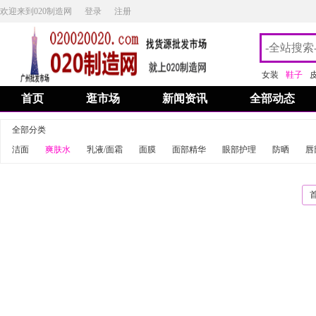
欢迎来到020制造网
登录
注册
女装
鞋子
首页
逛市场
新闻资讯
全部动态
全部分类
洁面
爽肤水
乳液/面霜
面膜
面部精华
眼部护理
防晒
唇