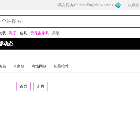
中英文切换/Chinese English switching
收藏夹
女装
鞋子
皮具
黄花梨家具
男装
部动态
跨包
单肩包
商场同款
新品推荐
首页
末页