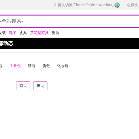
中英文切换/Chinese English switching
收藏夹
女装
鞋子
皮具
黄花梨家具
男装
部动态
包
手拿包
腰包
胸包
化妆包
首页
末页