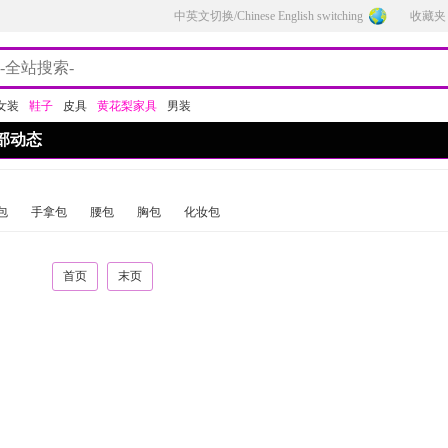
中英文切换/Chinese English switching
收藏夹
女装
鞋子
皮具
黄花梨家具
男装
部动态
包
手拿包
腰包
胸包
化妆包
首页
末页