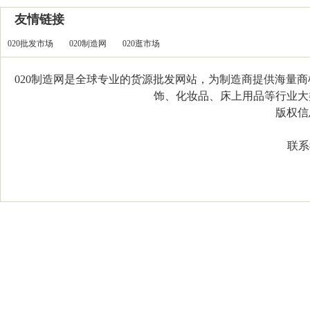
友情链接
020批发市场
020制造网
020逛市场
020制造网是全球专业的货源批发网站，为制造商提供海量
饰、化妆品、床上用品等行业大类，
版权信息：C
联系