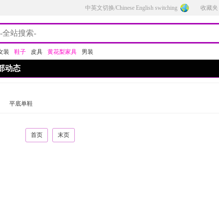
中英文切换/Chinese English switching
收藏夹
女装
鞋子
皮具
黄花梨家具
男装
部动态
平底单鞋
首页
末页