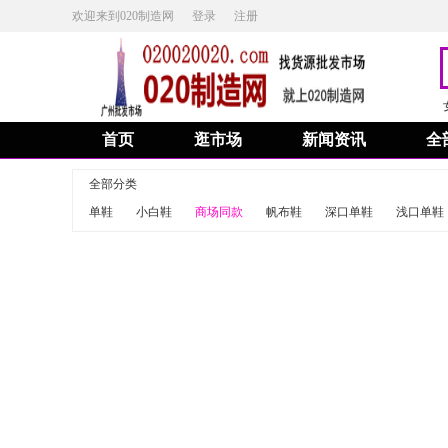
欢迎来到020制造网
登录
注册
首页
逛市场
新闻资讯
全
全部分类
单鞋
小白鞋
商场同款
帆布鞋
深口单鞋
浅口单鞋