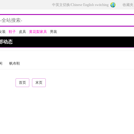
中英文切换/Chinese English switching
收藏夹
女装
鞋子
皮具
黄花梨家具
男装
部动态
闲
帆布鞋
首页
末页