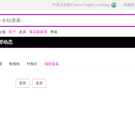
中英文切换/Chinese English switching
收藏夹
女装
鞋子
皮具
黄花梨家具
男装
部动态
椅
鱼线轮
钓鱼灯
辅助装备
首页
末页