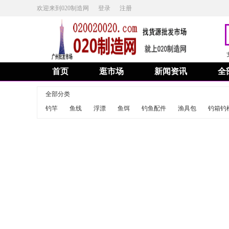
欢迎来到020制造网
登录
注册
首页
逛市场
新闻资讯
全
全部分类
钓竿
鱼线
浮漂
鱼饵
钓鱼配件
渔具包
钓箱钓