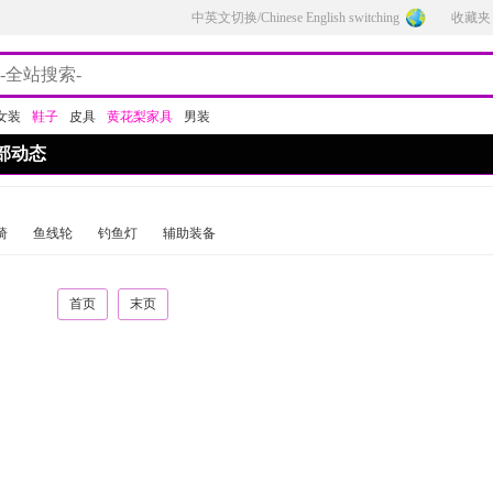
中英文切换/Chinese English switching
收藏夹
女装
鞋子
皮具
黄花梨家具
男装
部动态
椅
鱼线轮
钓鱼灯
辅助装备
首页
末页