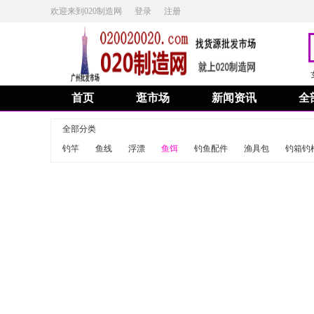
欢迎来到020制造网
登录
注册
首页
逛市场
新闻资讯
全
全部分类
钓竿
鱼线
浮漂
鱼饵
钓鱼配件
渔具包
钓箱钓