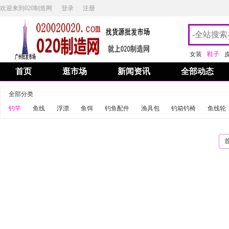
欢迎来到020制造网
登录
注册
女装
鞋子
首页
逛市场
新闻资讯
全部动态
全部分类
钓竿
鱼线
浮漂
鱼饵
钓鱼配件
渔具包
钓箱钓椅
鱼线轮