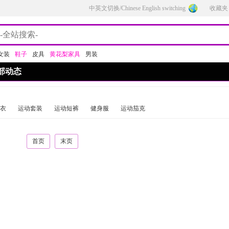
中英文切换/Chinese English switching
收藏夹
女装
鞋子
皮具
黄花梨家具
男装
部动态
衣
运动套装
运动短裤
健身服
运动茄克
首页
末页