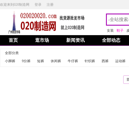
欢迎来到020制造网
登录
注册
女装
鞋子
首页
逛市场
新闻资讯
全部动态
全部分类
小脚裤
9分裤
短裤
休闲裤
牛仔裤
针织裤
西裤
运动裤