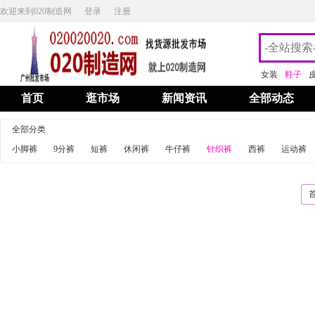
欢迎来到020制造网
登录
注册
女装
鞋子
首页
逛市场
新闻资讯
全部动态
全部分类
小脚裤
9分裤
短裤
休闲裤
牛仔裤
针织裤
西裤
运动裤