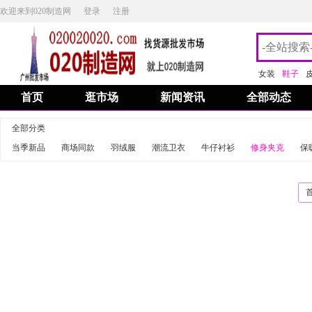
欢迎来到020制造网
登录
注册
女装
鞋子
首页
逛市场
新闻资讯
全部动态
全部分类
当季新品
商场同款
羽绒服
潮流卫衣
牛仔衬衫
修身夹克
保