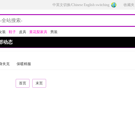
中英文切换/Chinese English switching
收藏夹
女装
鞋子
皮具
黄花梨家具
男装
部动态
身夹克
保暖棉服
首页
末页