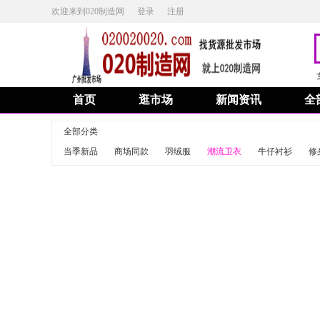
欢迎来到020制造网
登录
注册
首页
逛市场
新闻资讯
全
全部分类
当季新品
商场同款
羽绒服
潮流卫衣
牛仔衬衫
修