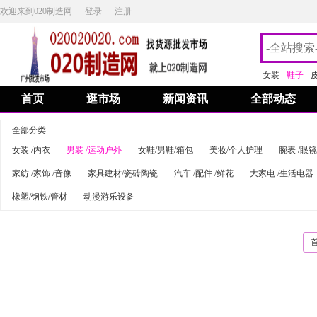
欢迎来到020制造网
登录
注册
女装
鞋子
首页
逛市场
新闻资讯
全部动态
全部分类
女装 /内衣
男装 /运动户外
女鞋/男鞋/箱包
美妆/个人护理
腕表 /眼镜
家纺 /家饰 /音像
家具建材/瓷砖陶瓷
汽车 /配件 /鲜花
大家电 /生活电器
橡塑/钢铁/管材
动漫游乐设备