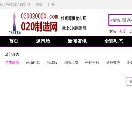
欢迎来到020制造网
登录
注册
女装
鞋子
首页
逛市场
新闻资讯
全部动态
全部分类
当季新品
商场同款
羽绒服
潮流卫衣
牛仔衬衫
修身夹克
保