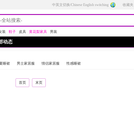
中英文切换/Chinese English switching
收藏夹
女装
鞋子
皮具
黄花梨家具
男装
部动态
夏睡裙
男士家居服
情侣家居服
性感睡裙
首页
末页