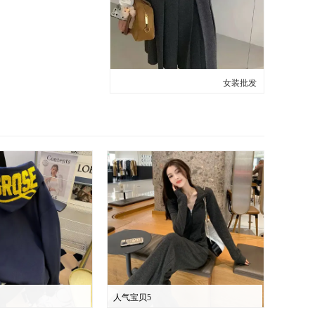
女装批发
人气宝贝5