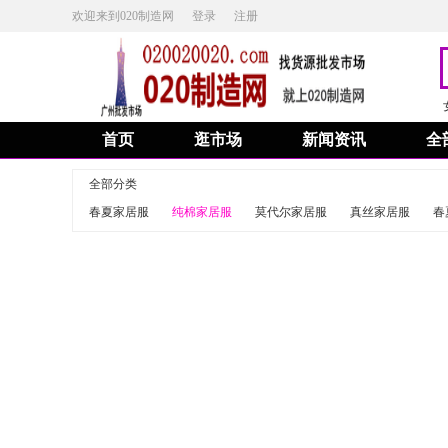
欢迎来到020制造网
登录
注册
首页
逛市场
新闻资讯
全
全部分类
春夏家居服
纯棉家居服
莫代尔家居服
真丝家居服
春