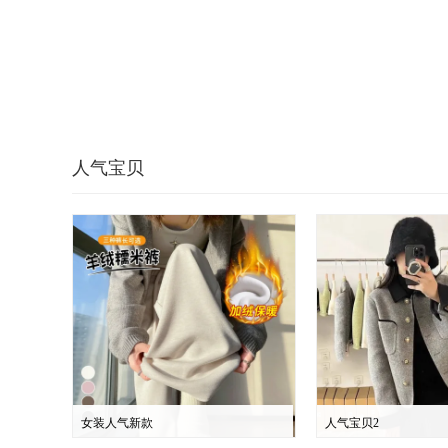
人气宝贝
女装人气新款
人气宝贝2