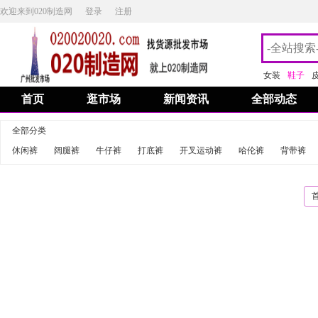
欢迎来到020制造网
登录
注册
女装
鞋子
首页
逛市场
新闻资讯
全部动态
全部分类
休闲裤
阔腿裤
牛仔裤
打底裤
开叉运动裤
哈伦裤
背带裤