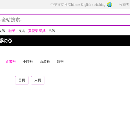
中英文切换/Chinese English switching
收藏夹
女装
鞋子
皮具
黄花梨家具
男装
部动态
背带裤
小脚裤
西装裤
短裤
首页
末页