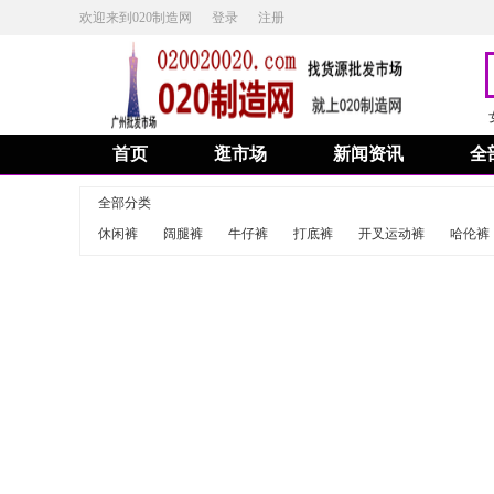
欢迎来到020制造网
登录
注册
首页
逛市场
新闻资讯
全
全部分类
休闲裤
阔腿裤
牛仔裤
打底裤
开叉运动裤
哈伦裤