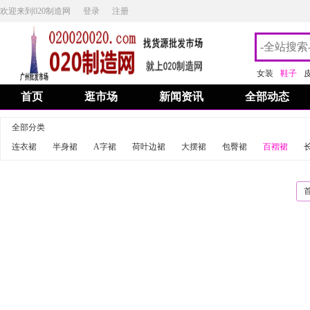
欢迎来到020制造网
登录
注册
女装
鞋子
首页
逛市场
新闻资讯
全部动态
全部分类
连衣裙
半身裙
A字裙
荷叶边裙
大摆裙
包臀裙
百褶裙