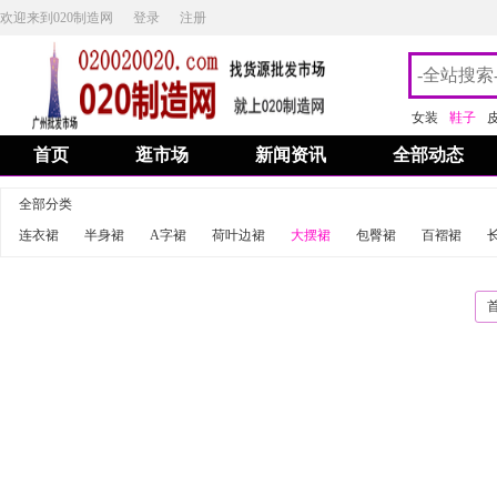
欢迎来到020制造网
登录
注册
女装
鞋子
首页
逛市场
新闻资讯
全部动态
全部分类
连衣裙
半身裙
A字裙
荷叶边裙
大摆裙
包臀裙
百褶裙