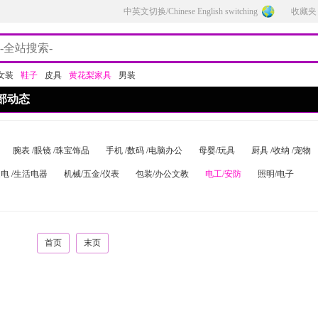
中英文切换/Chinese English switching
收藏夹
女装
鞋子
皮具
黄花梨家具
男装
部动态
腕表 /眼镜 /珠宝饰品
手机 /数码 /电脑办公
母婴/玩具
厨具 /收纳 /宠物
电 /生活电器
机械/五金/仪表
包装/办公文教
电工/安防
照明/电子
首页
末页