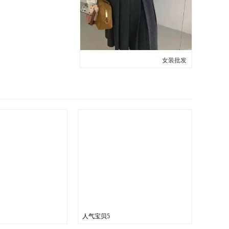
女装批发
人气宝贝5