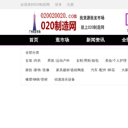
欢迎来到020制造网
登录
注册
首页
逛市场
新闻资讯
全
全部分类
女装 /内衣
男装 /运动户外
女鞋/男鞋/箱包
美妆/个人护理
家纺 /家饰 /音像
家具建材/瓷砖陶瓷
汽车 /配件 /鲜花
大家
橡塑/钢铁/管材
动漫游乐设备