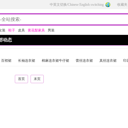
中英文切换/Chinese English switching
收藏夹
女装
鞋子
皮具
黄花梨家具
男装
部动态
百褶裙
长袖连衣裙
棉麻连衣裙牛仔裙
蕾丝连衣裙
真丝连衣裙
印
首页
末页