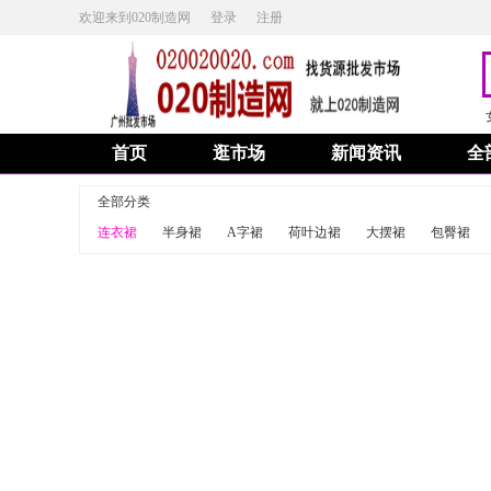
欢迎来到020制造网
登录
注册
首页
逛市场
新闻资讯
全
全部分类
连衣裙
半身裙
A字裙
荷叶边裙
大摆裙
包臀裙