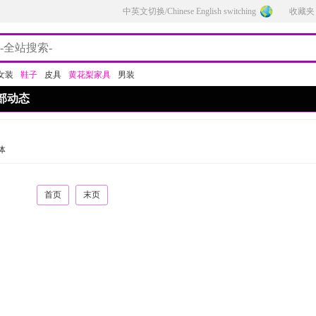
中英文切换/Chinese English switching
收藏夹
女装
鞋子
皮具
黄花梨家具
男装
部动态
体
首页
末页