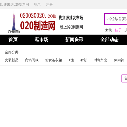
欢迎来到020制造网
登录
注册
女装
鞋子
首页
逛市场
新闻资讯
全部动态
全部分类
女装新品
商场同款
仙女连衣裙
T恤
衬衫
时髦外套
休闲裤