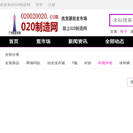
欢迎来到020制造网
登录
注册
女装
鞋子
首页
逛市场
新闻资讯
全部动态
全部分类
女装新品
商场同款
仙女连衣裙
T恤
衬衫
时髦外套
休闲裤