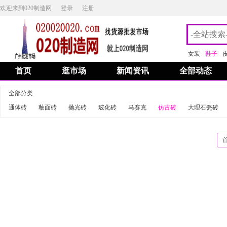
欢迎来到020制造网
登录
注册
女装
鞋子
首页
逛市场
新闻资讯
全部动态
全部分类
通体砖
釉面砖
抛光砖
玻化砖
马赛克
仿古砖
大理石瓷砖