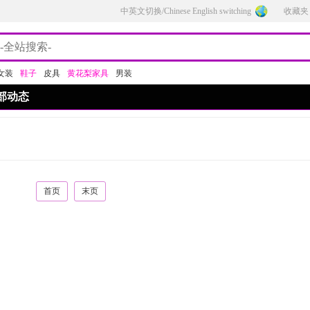
中英文切换/Chinese English switching
收藏夹
女装
鞋子
皮具
黄花梨家具
男装
部动态
首页
末页