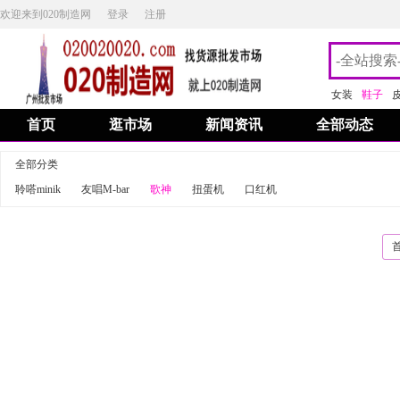
欢迎来到020制造网
登录
注册
女装
鞋子
首页
逛市场
新闻资讯
全部动态
全部分类
聆嗒minik
友唱M-bar
歌神
扭蛋机
口红机